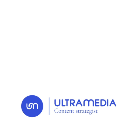
RETOUR AUX NEWS
29 MAY. 2026
Inspiration
IA agentique : l'art de
mener à bon port son
troupeau d'agents IA