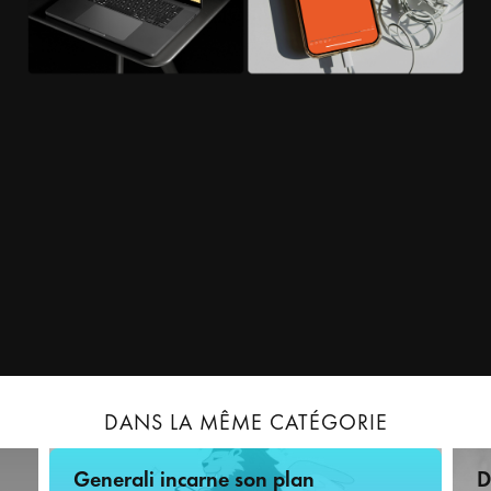
DANS LA MÊME CATÉGORIE
Generali incarne son plan
D