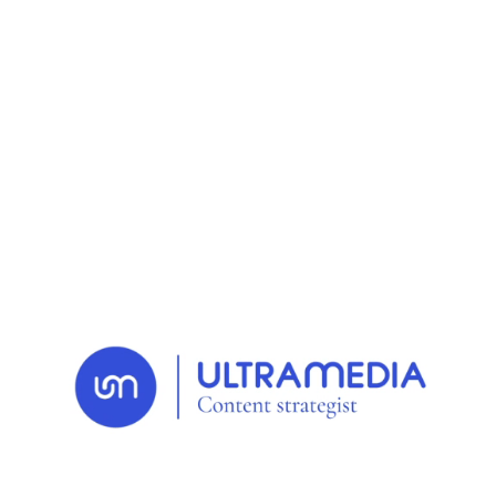
RETOUR AUX NEWS
12 MAY. 2025
Inspiration
Quand la
communication santé
se fait plus libre et plus
créative