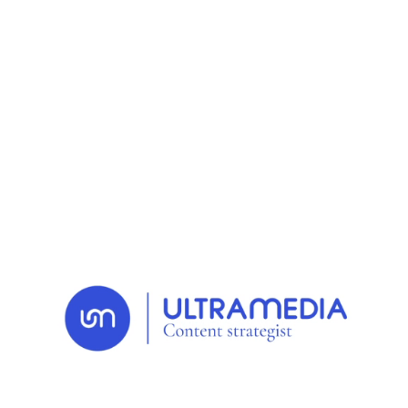
RETOUR AUX NEWS
19 NOV. 2025
Inspiration
Banque-assurance : la
clarté, première ligne
de défense contre la
défiance