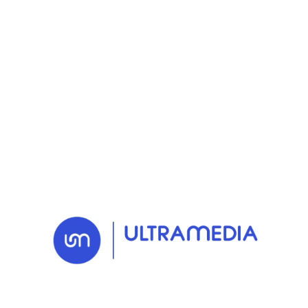
RETOUR AUX NEWS
14 APR. 2025
Actu
Un TopCom d'Or pour
Sur la piste, la web
série réalisée avec
Sanofi !