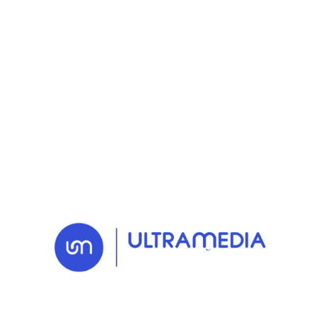
RETOUR AUX NEWS
30 JUN. 2026
Actu
Repenser la
communication interne
à l'heure des
transformations : Leroy
Merlin France nous
renouvelle sa