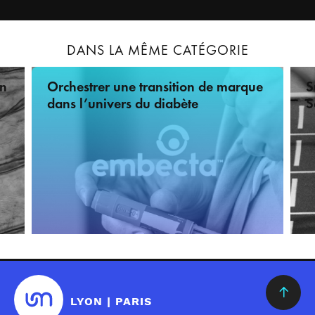
DANS LA MÊME CATÉGORIE
on
Orchestrer une transition de marque
S
dans l’univers du diabète
S
Retour
en
haut
LYON | PARIS