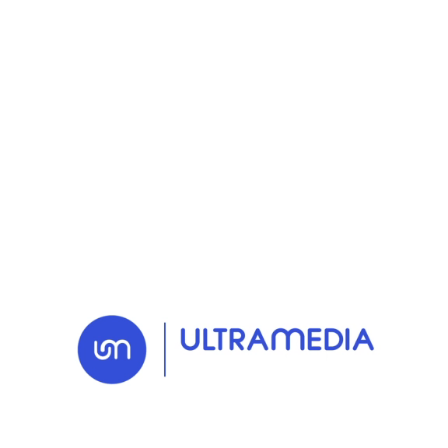
RETOUR AUX NEWS
02 FEB. 2026
Actu
Santé respiratoire :
Sanofi met en lumière
l’impact de
l’environnement