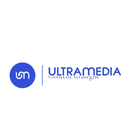
e
80
Congrès,
placé sous le signe de l'adaptat
ts-comptables
r
enforce sa communication édi
igés pour
SIC Magazine
, sa revue mensuelle tir
son savoir faire journalistique pour valoriser
re les temps forts de l'événement (conférence