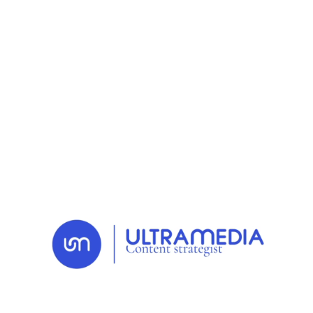
RETOUR AUX NEWS
04 FEB. 2026
Actu
Generali et Böllhoff
renouvellent leur
confiance à Ultramedia