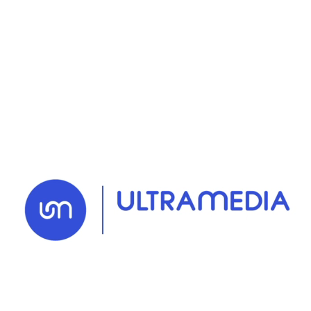
 devenaient les premiers ambassadeurs de la
de la mission que nous menons aux côtés de D
cation managériale pour en faire un levier d
rformance.
va se traduire par :
 communication managériale
claire et alignée 
ues
pour permettre aux managers d’animer eff