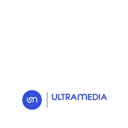
RETOUR AUX NEWS
10 JUL. 2025
Actu
Carac renouvelle sa
confiance à Ultramedia